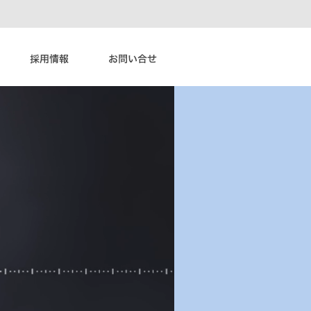
5つのポイント
働く仲間たち
募集要項