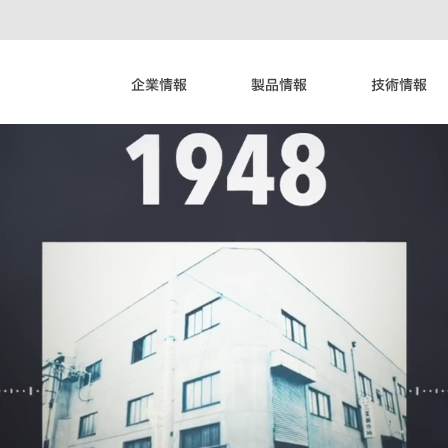
海外関連会社
ごあいさつ
国内事務所
経営理念
会社概要
事業沿革
お知らせ
オートバイ向け製品
農機具･その他製品
自動車向け製品
生産ライン
環境･CSR
製品開発
設備開発
品質保証